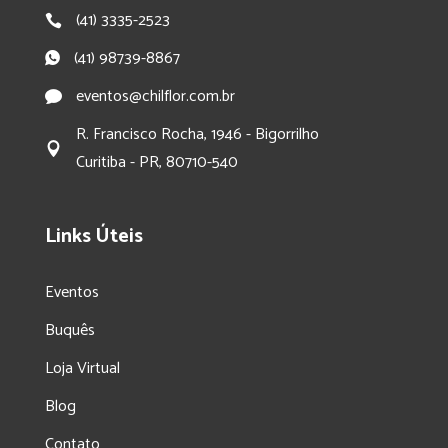
(41) 3335-2523
(41) 98739-8867
eventos@chilflor.com.br
R. Francisco Rocha, 1946 - Bigorrilho
Curitiba - PR, 80710-540
Links Úteis
Eventos
Buquês
Loja Virtual
Blog
Contato