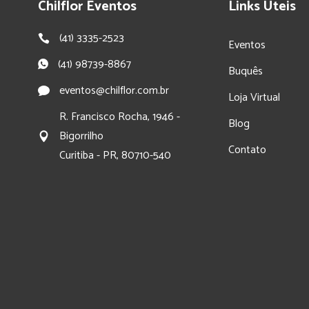
Chilflor Eventos
Links Úteis
(41) 3335-2523
Eventos
(41) 98739-8867
Buquês
eventos@chilflor.com.br
Loja Virtual
R. Francisco Rocha, 1946 -
Blog
Bigorrilho
Contato
Curitiba - PR, 80710-540